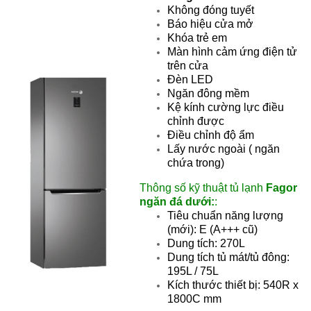
Không đóng tuyết
Báo hiệu cửa mở
Khóa trẻ em
Màn hình cảm ứng điện tử
trên cửa
Đèn LED
Ngăn đông mềm
Kệ kính cường lực điều
chỉnh được
Điều chỉnh độ ẩm
Lấy nước ngoài ( ngăn
chứa trong)
Thông số kỹ thuật tủ lạnh
Fagor
ngăn đá dưới:
:
Tiêu chuẩn năng lượng
(mới): E (A+++ cũ)
Dung tích: 270L
Dung tích tủ mát/tủ đông:
195L / 75L
Kích thước thiết bị: 540R x
1800C mm