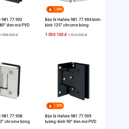
- 30%
e 981.77.903
Bản lề Hafele 981.77.904 kính-
180° đen mờ PVD
kính 135° chrome bóng
1.059.100 đ
1.958.000 đ
1.513.000 đ
- 30%
e 981.77.908
Bản lề Hafele 981.77.909
90° chrome bóng
tường-kính 90° đen mờ PVD