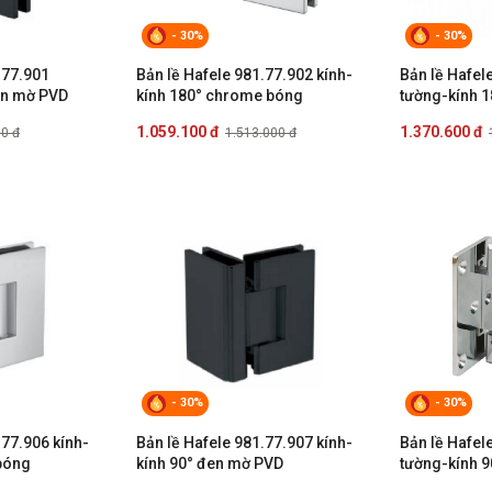
- 30%
- 30%
.77.901
Bản lề Hafele 981.77.902 kính-
Bản lề Hafel
en mờ PVD
kính 180° chrome bóng
tường-kính 
1.059.100 đ
1.370.600 đ
00 đ
1.513.000 đ
- 30%
- 30%
.77.906 kính-
Bản lề Hafele 981.77.907 kính-
Bản lề Hafel
bóng
kính 90° đen mờ PVD
tường-kính 