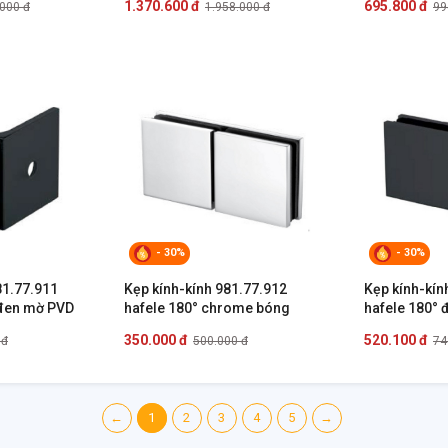
1.370.600 đ
695.800 đ
.000 đ
1.958.000 đ
99
- 30%
- 30%
81.77.911
Kẹp kính-kính 981.77.912
Kẹp kính-kín
 đen mờ PVD
hafele 180° chrome bóng
hafele 180°
350.000 đ
520.100 đ
 đ
500.000 đ
74
←
1
2
3
4
5
→