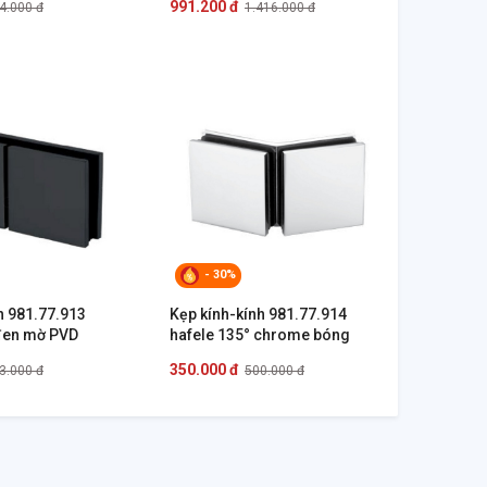
991.200 đ
4.000 đ
1.416.000 đ
- 30%
h 981.77.913
Kẹp kính-kính 981.77.914
 đen mờ PVD
hafele 135° chrome bóng
350.000 đ
3.000 đ
500.000 đ