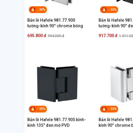
- 30%
- 30%
Bản lề Hafele 981.77.900
Bản lề Hafele 981
tường-kính 90° chrome bóng
tường-kính 90° đ
695.800 đ
917.700 đ
994.000 đ
1.311.0
- 30%
- 30%
Bản lề Hafele 981.77.905 kính-
Bản lề Hafele 981
kính 135° đen mờ PVD
kính 90° chrome 