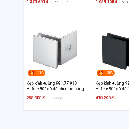
1.370.600 đ
1.059.100 đ
1.958.000 đ
1.513
- 30%
- 30%
Kẹp kính-tường 981.77.910
Kẹp kính-tường 9
Hafele 90° có đế chrome bóng
Hafele 90° có đế
258.300 đ
410.200 đ
369.000 đ
586.000