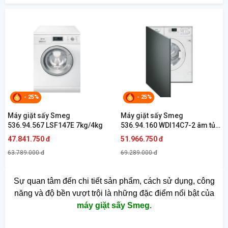
- 25%
- 25%
Máy giặt sấy Smeg
Máy giặt sấy Smeg
536.94.567 LSF147E 7kg/4kg
536.94.160 WDI14C7-2 âm tủ
7kg/4kg
47.841.750 đ
51.966.750 đ
63.789.000 đ
69.289.000 đ
Sự quan tâm đến chi tiết sản phẩm, cách sử dụng, công
năng và độ bền vượt trội là những đặc điểm nổi bật của
máy giặt sấy Smeg
.