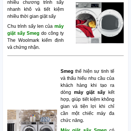
nhiều chương trình sấy
nhanh khô và tiết kiệm
nhiều thời gian giặt sấy
Chu trình sấy len của
máy
giặt sấy Smeg
do công ty
The Woolmark kiểm định
và chứng nhận.
Smeg
thể hiện sự tinh tế
và thấu hiểu nhu cầu của
khách hàng khi tạo ra
dòng
máy giặt sấy
kết
hợp, giúp tiết kiệm không
gian và tiện lợi khi chỉ
cần một chiếc máy đa
chức năng.
Máy giặt sấy Smeg
có