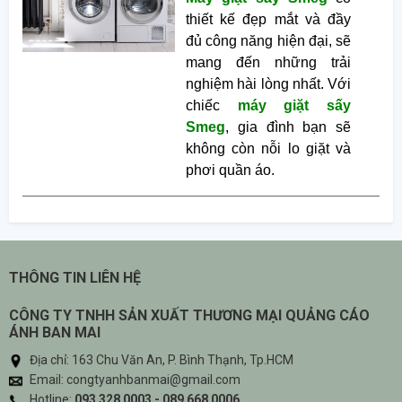
thiết kế đẹp mắt và đầy
đủ công năng hiện đại, sẽ
mang đến những trải
nghiệm hài lòng nhất. Với
chiếc
máy giặt sấy
Smeg
, gia đình bạn sẽ
không còn nỗi lo giặt và
phơi quần áo.
THÔNG TIN LIÊN HỆ
CÔNG TY TNHH SẢN XUẤT THƯƠNG MẠI QUẢNG CÁO
ÁNH BAN MAI
Địa chỉ: 163 Chu Văn An, P. Bình Thạnh, Tp.HCM
Email: congtyanhbanmai@gmail.com
Hotline:
093 328 0003 - 089 668 0006