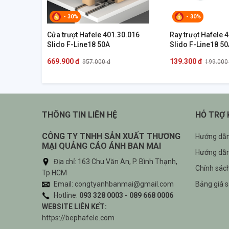
- 30%
- 30%
Cửa trượt Hafele 401.30.016
Ray trượt Hafele 
Slido F-Line18 50A
Slido F-Line18 
669.900 đ
139.300 đ
957.000 đ
199.000
THÔNG TIN LIÊN HỆ
HỖ TRỢ
CÔNG TY TNHH SẢN XUẤT THƯƠNG
Hướng dẫn
MẠI QUẢNG CÁO ÁNH BAN MAI
Hướng dẫn
Địa chỉ: 163 Chu Văn An, P. Bình Thạnh,
Chính sác
Tp.HCM
Email: congtyanhbanmai@gmail.com
Bảng giá 
Hotline:
093 328 0003 - 089 668 0006
WEBSITE LIÊN KẾT:
https://bephafele.com