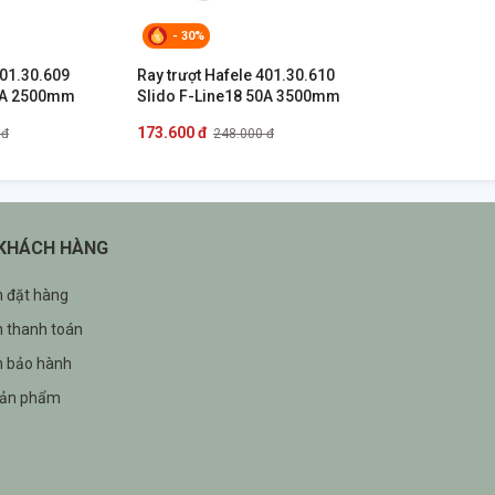
- 30%
401.30.609
Ray trượt Hafele 401.30.610
50A 2500mm
Slido F-Line18 50A 3500mm
173.600 đ
 đ
248.000 đ
 KHÁCH HÀNG
 đặt hàng
 thanh toán
h bảo hành
sản phẩm