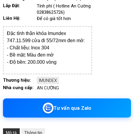
Lắp Đặt:
Tính phí ( Hotline An Cường:
02838625726)
Liên Hệ:
Để có giá tốt hơn
Đặc tính thân khóa Imundex
:
747.11.599 cửa đi 55/72mm đen mờ
- ​Chất liệu: Inox 304
- Bề mặt: Màu đen mờ
- Độ bền: 200.000 vòng
Thương hiệu:
IMUNDEX
Nhà cung cấp:
AN CƯỜNG
Tư vấn qua Zalo
Mô tả
Thông tin