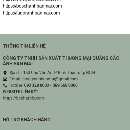
https://boschanhbanmai.com
https://fagoranhbanmai.com
THÔNG TIN LIÊN HỆ
CÔNG TY TNHH SẢN XUẤT THƯƠNG MẠI QUẢNG CÁO
ÁNH BAN MAI
Địa chỉ: 163 Chu Văn An, P. Bình Thạnh, Tp.HCM
Email: congtyanhbanmai@gmail.com
Hotline:
093 328 0003 - 089 668 0006
WEBSITE LIÊN KẾT:
https://bephafele.com
HỖ TRỢ KHÁCH HÀNG