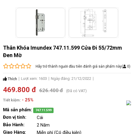
Thân Khóa Imundex 747.11.599 Cửa Đi 55/72mm
Đen Mờ
Hãy trở thành người đầu tiên đánh giá sản phẩm này
(
0
)
Lượt xem: 1603
Ngày đăng: 21/12/2022
Thích
469.800 đ
626.400 đ
(Đã có VAT)
- 25%
Tiết kiệm:
Mã sản phẩm:
747.11.599
Đơn vị tính:
Cái
Bảo Hành:
2 Năm
Giao Hàng:
Miễn phí (Có điều kiện)