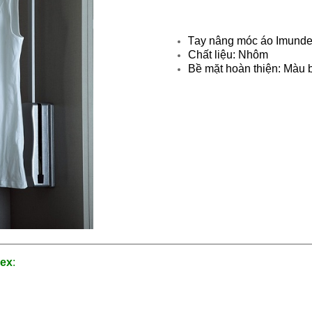
T
ay nâng móc áo Imun
Chất liệu: Nhôm
Bề mặt hoàn thiện: Màu 
dex
: