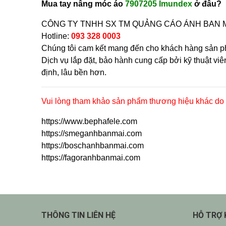
Mua
tay nâng móc áo
7907205 Imundex
ở
đâu?
CÔNG TY TNHH SX TM QUẢNG CÁO ÁNH BAN MAI 
Hotline:
093 328 0003
Chúng tôi cam kết mang đến cho khách hàng sản p
Dịch vụ lắp đặt, bảo hành cung cấp bởi kỹ thuật v
định, lâu bền hơn.
Vui lòng tham khảo sản phẩm thương hiệu khác do 
https://www.bephafele.com
https://smeganhbanmai.com
https://boschanhbanmai.com
https://fagoranhbanmai.com
THÔNG TIN LIÊN HỆ
HỖ TRỢ