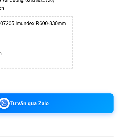
ine An Cường: 02838625726)
ơn
 7907205 Imundex R600-830mm
m
Tư vấn qua Zalo