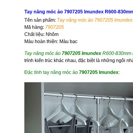
T
ay nâng móc áo 7907205 Imundex R600-830m
Tên sản phẩm:
T
ay nâng móc áo 7907205 Imundex
Mã hàng:
7907205
Chất liệu: Nhôm
Màu hoàn thiện:
Màu bạc
Tay nâng móc áo
7907205 Imundex
R600-830mm 
trình kiến trúc khác nhau, đặc biệt là những ngôi n
Đặc tính
tay nâng móc áo
7907205 Imundex
: