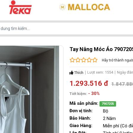
Tay Nâng Móc Áo 790720
Hãy trở thành ngườ
Lượt xem: 1554
Ngày đăn
Thích
1.293.516 đ
1.847.88
- 30%
Tiết kiệm:
Mã sản phẩm:
7907205
Đơn vị tính:
Bộ
Bảo Hành:
2 Năm
Giao Hàng:
Miễn phí (Có đi