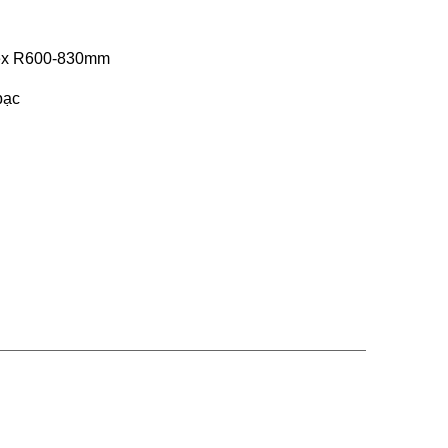
dex R600-830mm
bạc