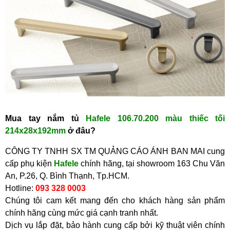
Mu
a
tay nắm tủ
Hafele 106.70.200 màu thiếc tối
214x28x192mm
ở
đâu?
CÔNG TY TNHH SX TM QUẢNG CÁO ÁNH BAN MAI cung
cấp phụ kiện
Hafele
chính hãng, tại showroom
163 Chu Văn
An, P.26, Q. Bình Thạnh, Tp.HCM.
Hotline:
093 328 0003
Chúng tôi cam kết mang đến cho khách hàng sản phẩm
chính hãng cùng mức giá cạnh tranh nhất.
Dịch vụ lắp đặt, bảo hành cung cấp bởi kỹ thuật viên chính