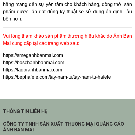
hãng mang đến sự yên tâm cho khách hàng, đồng thời sản
phẩm được lắp đặt đúng kỹ thuật sẽ sử dụng ổn định, lâu
bền hơn.
Vui lòng tham khảo sản phẩm thương hiệu khác do Ánh Ban
Mai cung cấp tại các trang web sau:
https://smeganhbanmai.com
https://boschanhbanmai.com
https://fagoranhbanmai.com
https://bephafele.com/tay-nam-tu/tay-nam-tu-hafele
THÔNG TIN LIÊN HỆ
CÔNG TY TNHH SẢN XUẤT THƯƠNG MẠI QUẢNG CÁO
ÁNH BAN MAI