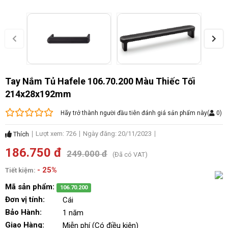
Tay Nắm Tủ Hafele 106.70.200 Màu Thiếc Tối
214x28x192mm
Hãy trở thành người đầu tiên đánh giá sản phẩm này
(
0
)
Lượt xem: 726
Ngày đăng: 20/11/2023
Thích
186.750 đ
249.000 đ
(Đã có VAT)
- 25%
Tiết kiệm:
Mã sản phẩm:
106.70.200
Đơn vị tính:
Cái
Bảo Hành:
1 năm
Giao Hàng:
Miễn phí (Có điều kiện)