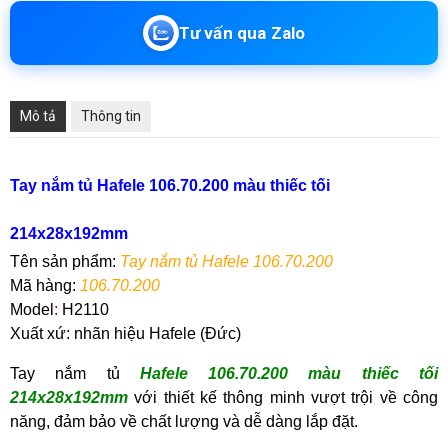
Tư vấn qua Zalo
Mô tả
Thông tin
Tay nắm tủ Hafele 106.70.200 màu thiếc tối
214x28x192mm
Tên sản phẩm:
Tay nắm tủ Hafele 106.70.200
Mã hàng:
106.70.200
Model
:
H2110
Xuất xứ: nhãn hiệu Hafele (Đức)
Tay nắm tủ
Hafele 106.70.200 màu thiếc tối
214x28x192mm
với thiết kế thông minh vượt trội về công
năng, đảm bảo về chất lượng và dễ dàng lắp đặt.