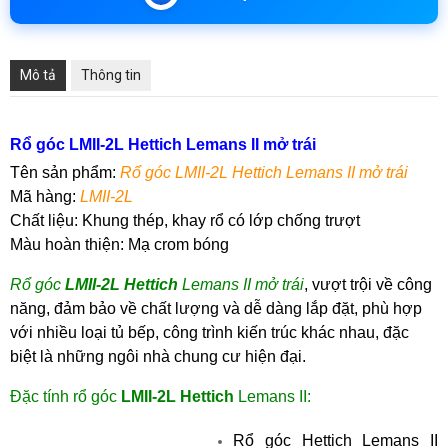
Mô tả
Thông tin
R
ổ góc LMII-2L Hettich Lemans II mở trái
Tên sản phẩm:
R
ổ góc LMII-2L Hettich Lemans II mở trái
Mã hàng:
LMII-2L
Chất liệu:
Khung thép, khay rổ có lớp chống trượt
Màu hoàn thiện:
Mạ crom bóng
Rổ góc
LMII-2L Hettich
Lemans II mở trái
,
vượt trội về công
năng, đảm bảo về chất lượng và dễ dàng lắp đặt, phù hợp
với nhiều loại tủ bếp, công trình kiến trúc khác nhau, đặc
biệt là những ngôi nhà chung cư hiện đại.
Đặc tính r
ổ góc
LMII-2L Hettich
Lemans II:
R
ổ góc Hettich Lemans II