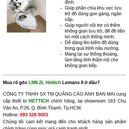
đình.
Giúp phân chia khu vực lưu
trữ đồ dùng gọn gàng, ngăn
nắp.
Giúp người nội trợ có thêm
không gian lưu trữ, để đồ tiện
lợi một cách thông minh.
Dễ dàng tìm kiếm đồ dùng
trong quá trình nấu nướng.
Mang lại sự thông thoáng,
làm tăng tính thẩm mỹ cho
không gian bếp.
r
ổ góc
Mua
LMII-2L Hettich
Lemans II
ở
đâu?
CÔNG TY TNHH SX TM QUẢNG CÁO ÁNH BAN MAI cung
cấp thiết bị
HETTICH
chính hãng, tại showroom
163 Chu
Văn An, P.26, Q. Bình Thạnh, Tp.HCM.
Hotline:
093 328 0003
Chúng tôi cam kết mang đến cho khách hàng sản phẩm
chính hãng cùng mức giá cạnh tranh nhất.