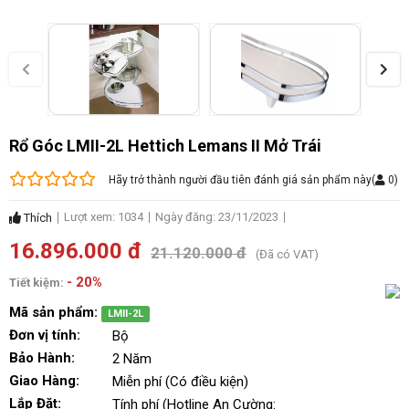
Rổ Góc LMII-2L Hettich Lemans II Mở Trái
Hãy trở thành người đầu tiên đánh giá sản phẩm này
(
0
)
Lượt xem: 1034
Ngày đăng: 23/11/2023
Thích
16.896.000 đ
21.120.000 đ
(Đã có VAT)
- 20%
Tiết kiệm:
Mã sản phẩm:
LMII-2L
Đơn vị tính:
Bộ
Bảo Hành:
2 Năm
Giao Hàng:
Miễn phí (Có điều kiện)
Lắp Đặt:
Tính phí (Hotline An Cường: