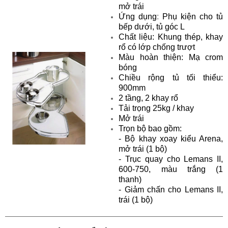
mở trái
Ứng dụng
:
Phụ kiện cho tủ
bếp dưới, tủ góc L
Chất liệu:
Khung thép, khay
rổ có lớp chống trượt
Màu hoàn thiện:
Mạ crom
bóng
Chiều rộng tủ tối thiểu:
900mm
2 tầng, 2 khay rổ
Tải trọng 25kg / khay
Mở trái
Trọn bộ bao gồm:
- Bộ khay xoay kiểu Arena,
mở trái (1 bộ)
- Trục quay cho Lemans II,
600-750, màu trắng (1
thanh)
- Giảm chấn cho Lemans II,
trái (1 bộ)