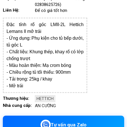
02838625726)
Liên Hệ:
Để có giá tốt hơn
Đặc tính rổ góc LMII-2L Hettich
Lemans II mở trái
- Ứng dụng
:
Phụ kiện cho tủ bếp dưới,
tủ góc L
- Chất liệu:
Khung thép, khay rổ có lớp
chống trượt
- Màu hoàn thiện:
Mạ crom bóng
- Chiều rộng tủ tối thiểu: 900mm
- Tải trọng: 25kg / khay
- Mở trái
Thương hiệu:
HETTICH
Nhà cung cấp:
AN CƯỜNG
Tư vấn qua Zalo