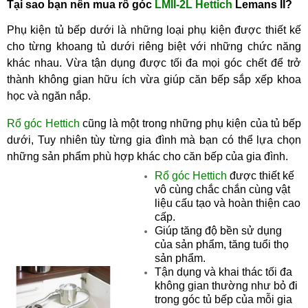
Tại sao bạn nên mua
r
ổ góc
LMII-2L Hettich
Lemans II
?
Phụ kiện tủ bếp dưới là những loại phụ kiện được thiết kế
cho từng khoang tủ dưới riêng biệt với những chức năng
khác nhau. Vừa tận dụng được tối đa mọi góc chết để trở
thành không gian hữu ích vừa giúp căn bếp sắp xếp khoa
học và ngăn nắp.
Rổ góc Hettich
cũng là một trong những phụ kiện của tủ bếp
dưới, Tuy nhiên tùy từng gia đình mà bạn có thể lựa chọn
những sản phẩm phù hợp khác cho căn bếp của gia đình.
Rổ góc Hettich
được thiết kế
vô cùng chắc chắn cùng vật
liệu cấu tạo và hoàn thiện cao
cấp.
Giúp tăng độ bền sử dụng
của sản phẩm, tăng tuổi thọ
sản phẩm.
Tận dụng và khai thác tối đa
không gian thường như bỏ đi
trong góc tủ bếp của mỗi gia