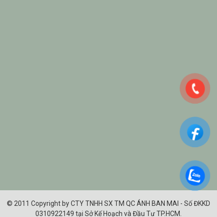
© 2011 Copyright by CTY TNHH SX TM QC ÁNH BAN MAI - Số ĐKKD
0310922149 tại Sở Kế Hoạch và Đầu Tư TP.HCM.