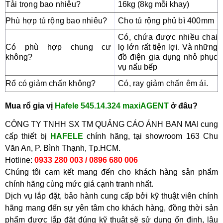
Tải trọng bao nhiêu?
16kg (8kg mỗi khay)
Phù hợp tủ rộng bao nhiêu?
Cho tủ rộng phủ bì 400mm
Có, chứa được nhiều chai 
Có phù hợp chung cư 
lọ lớn rất tiện lợi. 
Và những
không?
đồ điện gia dụng nhỏ phục
vụ nấu bếp
Rổ có giảm chấn không?
Có, ray giảm chấn êm ái.
Mua
r
ổ gia vị
Hafele
545.14.324 maxi
AGENT
ở
đâu?
CÔNG TY TNHH SX TM QUẢNG CÁO ÁNH BAN MAI cung
cấp thiết bị
HAFELE
chính hãng, tại showroom
163 Chu
Văn An, P. Bình Thạnh, Tp.HCM.
Hotline:
0933 280 003 / 0896 680 006
Chúng tôi cam kết mang đến cho khách hàng sản phẩm
chính hãng cùng mức giá cạnh tranh nhất.
Dịch vụ lắp đặt, bảo hành cung cấp bởi kỹ thuật viên chính
hãng mang đến sự yên tâm cho khách hàng, đồng thời sản
phẩm được lắp đặt đúng kỹ thuật sẽ sử dụng ổn định, lâu