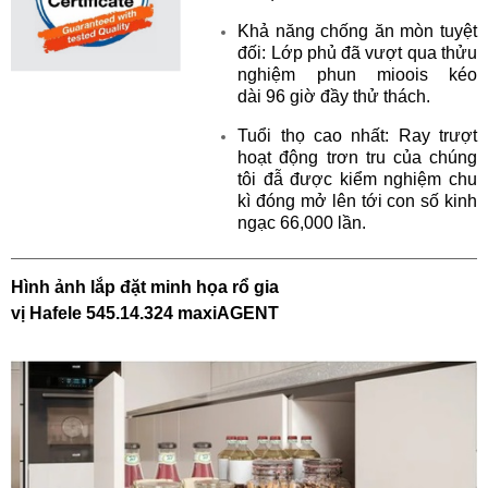
Khả năng chống ăn mòn tuyệt
đối: Lớp phủ
đã vượt qua thửu
nghiệm phun mioois kéo
dài
96 giờ đầy thử thách.
Tuổi thọ cao nhất: Ray trượt
hoạt động trơn
tru của chúng
tôi đẫ được kiểm nghiệm chu
kì
đóng mở lên tới con số kinh
ngạc 66,000 lần.
Hình ảnh lắp đặt minh họa r
ổ
gia
vị Hafele
545.14.324
maxiAGENT