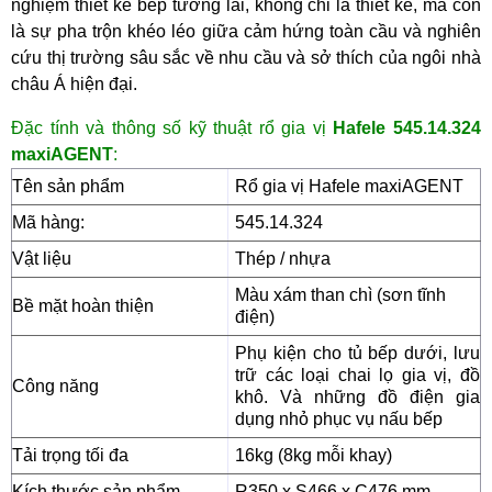
nghiệm thiết kế bếp tương lai, không chỉ là thiết kế, mà còn
là sự pha trộn khéo léo giữa cảm hứng toàn cầu và nghiên
cứu thị trường sâu sắc về nhu cầu và sở thích của ngôi nhà
châu Á hiện đại.
Đặc tính và thông số kỹ thuật r
ổ gia vị
Hafele 545.14.324
maxiAGENT
:
Tên sản phẩm
Rổ gia vị Hafele maxiAGENT
Mã hàng
:
545.14.324
Vật liệu
Thép / nhựa
Màu xám than chì (sơn tĩnh
Bề mặt hoàn thiện
điện)
Phụ kiện cho tủ bếp dưới, lưu
trữ các loại chai lọ gia vị, đồ
Công năng
khô
. Và những đồ điện gia
dụng nhỏ phục vụ nấu bếp
Tải trọng tối đa
16kg (8kg mỗi khay)
Kích thước sản phẩm
R350 x S466 x C476 mm