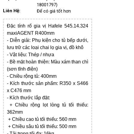
18001797)
Liên Hệ:
Để có giá tốt hơn
Đặc tính rổ gia vị Hafele 545.14.324
maxiAGENT R400mm
- ​Diễn giải: Phụ kiện cho tủ bếp dưới,
lưu trữ các loại chai lọ gia vị, đồ khô
- Vật liệu: Thép / nhựa
- Bề mặt hoàn thiện: Màu xám than chì
(sơn tĩnh điện)
- Chiều rộng tủ: 400mm
- Kích thước sản phẩm: R350 x S466
x C476 mm
- Kích thước lắp đặt:
+ Chiều rộng lọt lòng tủ tối thiểu:
362mm
+ Chiều cao tủ tối thiểu: 560 mm
+ Chiều sâu tủ tối thiểu: 500 mm
- Tải trọng tối đa: 16kg