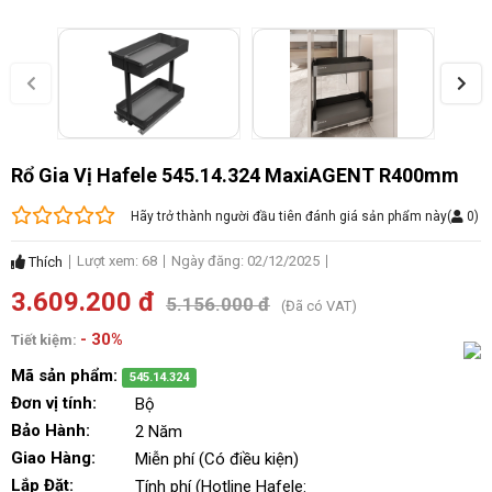
Rổ Gia Vị Hafele 545.14.324 MaxiAGENT R400mm
Hãy trở thành người đầu tiên đánh giá sản phẩm này
(
0
)
Lượt xem: 68
Ngày đăng: 02/12/2025
Thích
3.609.200 đ
5.156.000 đ
(Đã có VAT)
- 30%
Tiết kiệm:
Mã sản phẩm:
545.14.324
Đơn vị tính:
Bộ
Bảo Hành:
2 Năm
Giao Hàng:
Miễn phí (Có điều kiện)
Lắp Đặt:
Tính phí (Hotline Hafele: