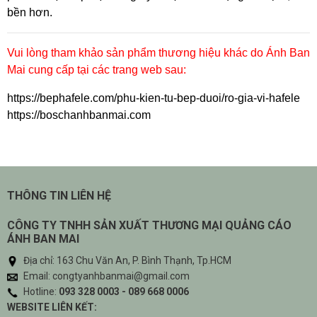
bền hơn.
Vui lòng tham khảo sản phẩm thương hiệu khác do Ánh Ban
Mai cung cấp tại các trang web sau:
https://bephafele.com/phu-kien-tu-bep-duoi/ro-gia-vi-hafele
https://boschanhbanmai.com
THÔNG TIN LIÊN HỆ
CÔNG TY TNHH SẢN XUẤT THƯƠNG MẠI QUẢNG CÁO
ÁNH BAN MAI
Địa chỉ: 163 Chu Văn An, P. Bình Thạnh, Tp.HCM
Email: congtyanhbanmai@gmail.com
Hotline:
093 328 0003 - 089 668 0006
WEBSITE LIÊN KẾT: