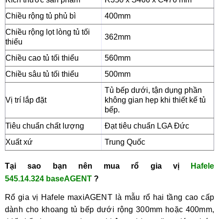
Chiều rộng tủ phủ bì
400mm
Chiều rộng lọt lòng tủ tối
362mm
thiểu
Chiều cao tủ tối thiểu
560mm
Chiều sâu tủ tối thiểu
500mm
Tủ bếp dưới, tận dụng phần
Vị trí lắp đặt
không gian hẹp khi thiết kế tủ
bếp.
Tiêu chuẩn chất lượng
Đạt tiêu chuẩn LGA Đức
Xuất xứ
Trung Quốc
Tại sao bạn nên mu
a
r
ổ gia vị
Hafele
545.14.324 baseAGENT
?
Rổ gia vị Hafele maxiAGENT
là mẫu rổ hai tầng cao cấp 
dành cho khoang tủ bếp dưới rộng 300mm hoặc 400mm, 