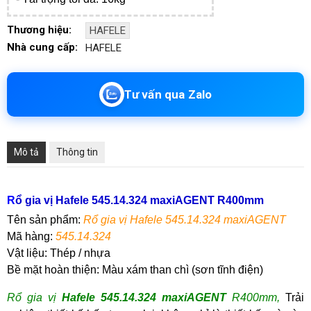
Thương hiệu:
HAFELE
Nhà cung cấp:
HAFELE
Tư vấn qua Zalo
Mô tả
Thông tin
R
ổ gia vị Hafele 545.14.324 maxiAGENT R400mm
Tên sản phẩm:
R
ổ gia vị Hafele 545.14.324 maxiAGENT
Mã hàng
:
545.14.324
Vật liệu:
Thép / nhựa
Bề mặt hoàn thiện:
Màu xám than chì (sơn tĩnh điện)
R
ổ gia vị
Hafele 545.14.324 maxiAGENT
R400mm,
Trải