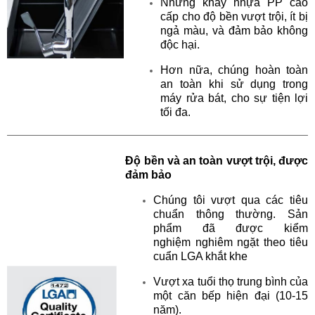
Những khay nhựa PP cao
cấp
cho độ bền vượt trội, ít bị
ngả màu, và đảm
bảo không
độc hại.
Hơn nữa, chúng hoàn toàn
an toàn khi sử dụng trong
máy rửa bát, cho sự
tiện lợi
tối đa.
Độ bền và an toàn vượt trội, được
đảm bảo
Chúng tôi vượt qua các tiêu
chuẩn thông
thường. Sản
phẩm đã được kiểm
nghiệm
nghiêm ngặt theo tiêu
cuẩn LGA khắt khe
Vượt xa tuổi thọ trung bình của
một căn bếp
hiện đại (10-15
năm).