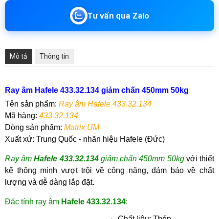
Tư vấn qua Zalo
Mô tả
Thông tin
R
ay âm Hafele 433.32.134 giảm chấn 450mm 50kg
Tên sản phẩm:
R
ay âm Hafele 433.32.134
Mã hàng:
433.32.134
Dòng sản phẩm:
Matrix UM
Xuất xứ:
Trung Quốc
- nhãn hiệu Hafele (Đức)
Ray âm
Hafele 433.32.134
giảm chấn 450mm
50kg
với thiết
kế thông minh vượt trội về công năng, đảm bảo về chất
lượng và dễ dàng lắp đặt.
Đặc tính ray âm
Hafele 433.32.134
:
Chất liệu: Thép