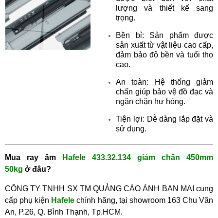
lượng và thiết kế sang
trọng.
Bền bỉ: Sản phẩm được
sản xuất từ vật liệu cao cấp,
đảm bảo độ bền và tuổi thọ
cao.
An toàn: Hệ thống giảm
chấn giúp bảo vệ đồ đạc và
ngăn chặn hư hỏng.
Tiện lợi: Dễ dàng lắp đặt và
sử dụng.
Mu
a ray âm
Hafele 433.32.134 giảm chấn 450mm
50kg
ở
đâu?
CÔNG TY TNHH SX TM QUẢNG CÁO ÁNH BAN MAI cung
cấp phụ kiện
Hafele
chính hãng, tại showroom
163 Chu Văn
An, P.26, Q. Bình Thạnh, Tp.HCM.