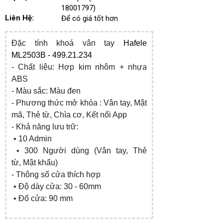
18001797)
Liên Hệ:
Để có giá tốt hơn
Đặc tính
khoá vân tay
Hafele
ML2503B - 499.21.234
- Chất liệu: Hợp kim nhôm + nhựa
ABS
- Màu sắc: Màu đen
- Phương thức mở khóa : Vân tay, Mật
mã, Thẻ từ, Chìa cơ, Kết nối App
- Khả năng lưu trữ:
• 10 Admin
•
300 Người dùng (
Vân tay,
Thẻ
từ, Mật khẩu)
- Thông số cửa thích hợp
• Độ dày cửa: 30 - 60mm
• Đố cửa: 90 mm