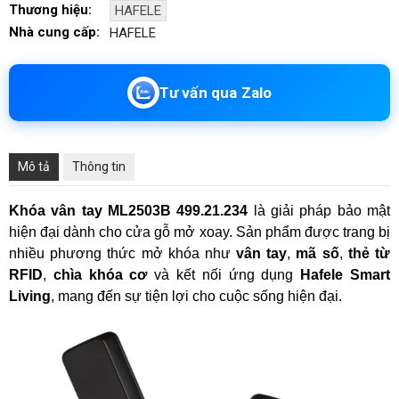
Thương hiệu:
HAFELE
Nhà cung cấp:
HAFELE
Tư vấn qua Zalo
Mô tả
Thông tin
Khóa vân tay
ML2503B 499.21.234
là giải pháp bảo mật
hiện đại dành cho cửa gỗ mở xoay. Sản phẩm được trang bị
nhiều phương thức mở khóa như
vân tay
,
mã số
,
thẻ từ
RFID
,
chìa khóa cơ
và kết nối ứng dụng
Hafele Smart
Living
, mang đến sự tiện lợi cho cuộc sống hiện đại.