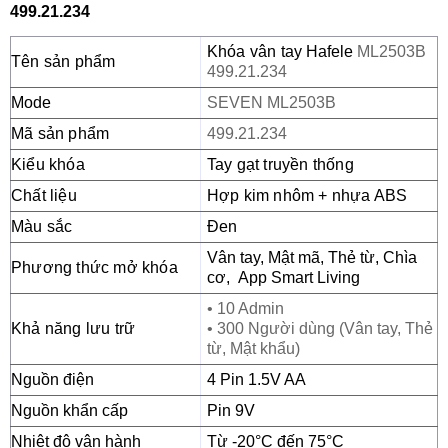
499.21.234
Khóa vân tay 
Hafele
ML2503B
Tên sản phẩm
499.21.234
Mode
SEVEN ML2503B
Mã sản phẩm
499.21.234
Kiểu khóa
Tay gạt truyền thống
Chất liệu
Hợp kim nhôm + nhựa ABS
Màu sắc
Đen
Vân tay, Mật mã, Thẻ từ, Chìa
Phương thức mở khóa
cơ, App Smart Living
• 10 Admin
Khả năng lưu trữ
•
300 Người dùng (
Vân tay,
Thẻ
từ, Mật khẩu)
Nguồn điện
4 Pin 1.5V AA
Nguồn khẩn cấp
Pin 9V
Nhiệt độ vận hành
Từ -20°C đến 75°C