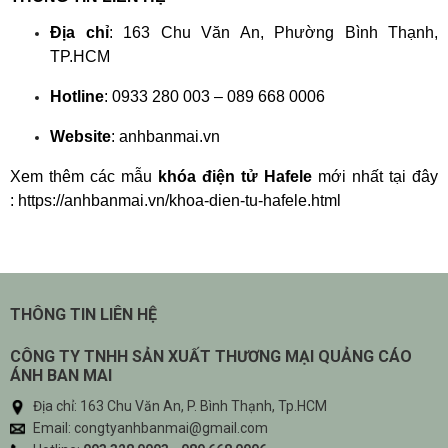
Địa chỉ
: 163 Chu Văn An, Phường Bình Thạnh,
TP.HCM
Hotline
: 0933 280 003 – 089 668 0006
Website
: anhbanmai.vn
Xem thêm các mẫu
khóa điện tử Hafele
mới nhất tại đây
:
https://anhbanmai.vn/khoa-dien-tu-hafele.html
THÔNG TIN LIÊN HỆ
CÔNG TY TNHH SẢN XUẤT THƯƠNG MẠI QUẢNG CÁO
ÁNH BAN MAI
Địa chỉ: 163 Chu Văn An, P. Bình Thạnh, Tp.HCM
Email: congtyanhbanmai@gmail.com