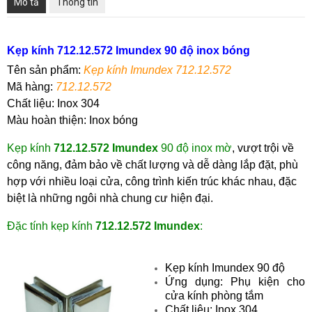
Mô tả
Thông tin
Kẹp kính 712.12.572
Imundex
90 độ inox bóng
Tên sản phẩm:
Kẹp kính
Imundex 712.12.572
Mã hàng
:
7
12.12.572
Chất liệu:
Inox 304
Màu hoàn thiện:
Inox bóng
Kẹp kính
712.12.572
Imundex
90 độ inox mờ
,
vượt trội về
công năng, đảm bảo về chất lượng và dễ dàng lắp đặt, phù
hợp với nhiều loại cửa, công trình kiến trúc khác nhau, đặc
biệt là những ngôi nhà chung cư hiện đại.
Đặc tính
kẹp kính
712.12.572
Imundex
:
Kẹp kính Imundex 90 độ
Ứng dụng: Phụ kiện cho
cửa kính phòng tắm
Chất liệu: Inox 304