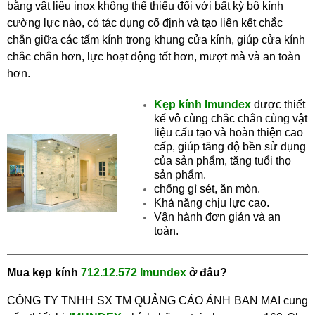
bằng vật liệu inox không thể thiếu đối với bất kỳ bộ kính
cường lực nào, có tác dụng cố định và tạo liên kết chắc
chắn giữa các tấm kính trong khung cửa kính, giúp cửa kính
chắc chắn hơn, lực hoạt động tốt hơn, mượt mà và an toàn
hơn.
Kẹp kính Imundex
được thiết
kế vô cùng chắc chắn cùng vật
liệu cấu tạo và hoàn thiện cao
cấp, giúp tăng độ bền sử dụng
của sản phẩm, tăng tuổi thọ
sản phẩm.
chống gì sét, ăn mòn.
Khả năng chịu lực cao.
Vận hành đơn giản và an
toàn.
Mu
a
kẹp kính
712.12.572
Imundex
ở
đâu?
CÔNG TY TNHH SX TM QUẢNG CÁO ÁNH BAN MAI cung