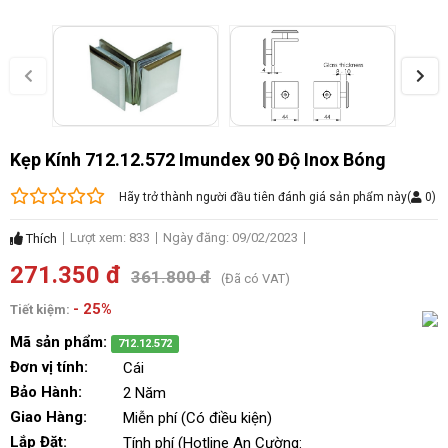
Kẹp Kính 712.12.572 Imundex 90 Độ Inox Bóng
Hãy trở thành người đầu tiên đánh giá sản phẩm này
(
0
)
Lượt xem: 833
Ngày đăng: 09/02/2023
Thích
271.350 đ
361.800 đ
(Đã có VAT)
- 25%
Tiết kiệm:
Mã sản phẩm:
712.12.572
Đơn vị tính:
Cái
Bảo Hành:
2 Năm
Giao Hàng:
Miễn phí (Có điều kiện)
Lắp Đặt:
Tính phí (Hotline An Cường: