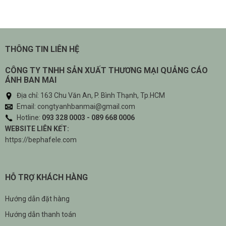
THÔNG TIN LIÊN HỆ
CÔNG TY TNHH SẢN XUẤT THƯƠNG MẠI QUẢNG CÁO
ÁNH BAN MAI
Địa chỉ: 163 Chu Văn An, P. Bình Thạnh, Tp.HCM
Email: congtyanhbanmai@gmail.com
Hotline:
093 328 0003 - 089 668 0006
WEBSITE LIÊN KẾT:
https://bephafele.com
HỖ TRỢ KHÁCH HÀNG
Hướng dẫn đặt hàng
Hướng dẫn thanh toán