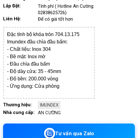
Lắp Đặt:
Tính phí ( Hotline An Cường:
02838625726)
Liên Hệ:
Để có giá tốt hơn
Đặc tính bộ khóa tròn 704.13.175
Imundex đầu chìa đầu bấm:
- ​Chất liệu: Inox 304
- Bề mặt: Inox mờ
- Đ
ầu chìa đầu bấm
- Độ dày cửa: 35 - 45mm
- Độ bền: 200.000 vòng
- Ứng dụng: Cửa phòng
Thương hiệu:
IMUNDEX
Nhà cung cấp:
AN CƯỜNG
Tư vấn qua Zalo