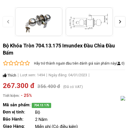
Bộ Khóa Tròn 704.13.175 Imundex Đầu Chìa Đầu
Bấm
Hãy trở thành người đầu tiên đánh giá sản phẩm này
(
0
)
Lượt xem: 1494
Ngày đăng: 04/01/2023
Thích
267.300 đ
356.400 đ
(Đã có VAT)
- 25%
Tiết kiệm:
Mã sản phẩm:
704.13.175
Đơn vị tính:
Bộ
Bảo Hành:
2 Năm
Giao Hàng:
Miễn phí (Có điều kiện)