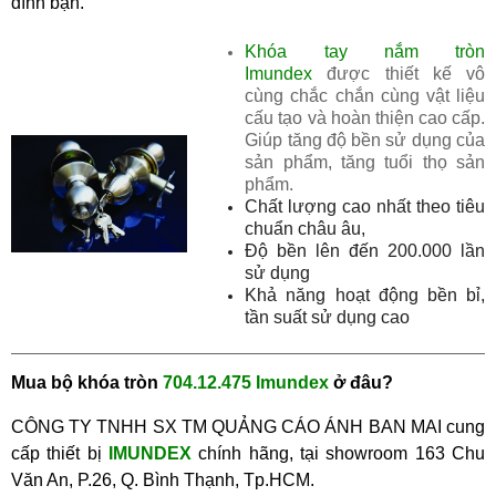
đình bạn.
Khóa tay nắm tròn
Imundex
được thiết kế vô
cùng chắc chắn cùng vật liệu
cấu tạo và hoàn thiện cao cấp.
Giúp tăng độ bền sử dụng của
sản phẩm, tăng tuổi thọ sản
phẩm.
Chất lượng cao nhất theo tiêu
chuẩn châu âu,
Độ bền lên đến 200.000 lần
sử dụng
Khả năng hoạt động bền bỉ,
tần suất sử dụng cao
Mua
bộ khóa tròn
704.12.475 Imundex
ở đâu?
CÔNG TY TNHH SX TM QUẢNG CÁO ÁNH BAN MAI cung
cấp thiết bị
IMUNDEX
chính hãng, tại showroom
163 Chu
Văn An, P.26, Q. Bình Thạnh, Tp.HCM.