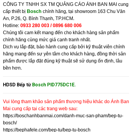
CÔNG TY TNHH SX TM QUẢNG CÁO ÁNH BAN MAI cung
cấp thiết bị
Bosch
chính hãng, tại showroom
163 Chu Văn
An, P.26, Q. Bình Thạnh, TP.HCM.
Hotline:
0933 280 003
/ 0896 680 006
Chúng tôi cam kết mang đến cho khách hàng sản phẩm
chính hãng cùng mức giá cạnh tranh nhất.
Dịch vụ lắp đặt, bảo hành cung cấp bởi kỹ thuật viên chính
hãng mang đến sự yên tâm cho khách hàng, đồng thời sản
phẩm được lắp đặt đúng kỹ thuật sẽ sử dụng ổn định, lâu
bền hơn.
HDSD Bếp từ
Bosch PID775DC1E.
Vui lòng tham khảo sản phẩm thương hiệu khác do Ánh Ban
Mai cung cấp tại các trang web sau:
https://boschanhbanmai.com/danh-muc-san-pham/bep-tu-
bosch/
https://bephafele.com/bep-tu/bep-tu-bosch