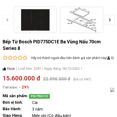
Bếp Từ Bosch PID775DC1E Ba Vùng Nấu 70cm
Series 8
Hãy trở thành người đầu tiên đánh giá sản phẩm này
(
0
)
Lượt xem: 2041
Ngày đăng: 06/12/2022
Thích
15.600.000 đ
22.090.000 đ
(Đã có VAT)
- 29%
Tiết kiệm:
Mã sản phẩm:
PID775DC1E
Đơn vị tính:
Cái
Bảo Hành:
3 năm
Giao Hàng:
Miễn phí (Có điều kiện)