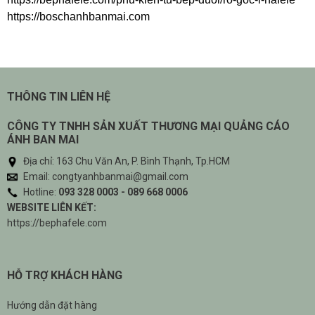
https://boschanhbanmai.com
THÔNG TIN LIÊN HỆ
CÔNG TY TNHH SẢN XUẤT THƯƠNG MẠI QUẢNG CÁO
ÁNH BAN MAI
Địa chỉ: 163 Chu Văn An, P. Bình Thạnh, Tp.HCM
Email: congtyanhbanmai@gmail.com
Hotline:
093 328 0003 - 089 668 0006
WEBSITE LIÊN KẾT:
https://bephafele.com
HỖ TRỢ KHÁCH HÀNG
Hướng dẫn đặt hàng