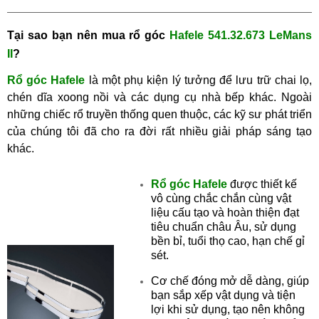
Tại sao bạn nên mu
a
r
ổ góc
Hafele
541.32.673
LeMans
II
?
Rổ góc
Hafele
l
à một
phụ kiện lý tưởng để lưu trữ chai lọ,
chén dĩa xoong nồi và các dụng cụ nhà bếp khác. Ngoài
những chiếc rổ truyền thống quen thuộc, các kỹ sư phát triển
của chúng tôi đã cho ra đời rất nhiều giải pháp sáng tạo
khác.
Rổ góc
Hafele
được thiết kế
vô cùng chắc chắn cùng vật
liệu cấu tạo và hoàn thiện đạt
tiêu chuẩn châu Âu, sử dụng
bền bỉ, tuổi thọ cao, hạn chế gỉ
sét.
Cơ chế đóng mở dễ dàng
,
giúp
bạn sắp xếp vật dụng và tiện
lợi khi sử dụng, tạo nên không