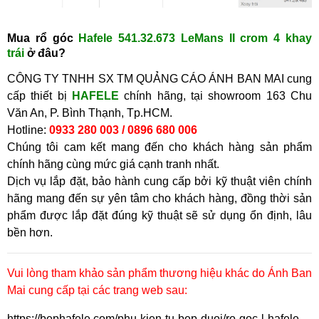
Mua
r
ổ góc
Hafele
541.32.673 LeMans II crom 4 khay
trái
ở
đâu?
CÔNG TY TNHH SX TM QUẢNG CÁO ÁNH BAN MAI cung
cấp thiết bị
HAFELE
chính hãng, tại showroom
163 Chu
Văn An, P. Bình Thạnh, Tp.HCM.
Hotline:
0933 280 003 / 0896 680 006
Chúng tôi cam kết mang đến cho khách hàng sản phẩm
chính hãng cùng mức giá cạnh tranh nhất.
Dịch vụ lắp đặt, bảo hành cung cấp bởi kỹ thuật viên chính
hãng mang đến sự yên tâm cho khách hàng, đồng thời sản
phẩm được lắp đặt đúng kỹ thuật sẽ sử dụng ổn định, lâu
bền hơn.
Vui lòng tham khảo sản phẩm thương hiệu khác do Ánh Ban
Mai cung cấp tại các trang web sau:
https://bephafele.com/phu-kien-tu-bep-duoi/ro-goc-l-hafele