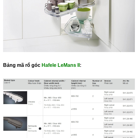
Bảng mã rổ góc
Hafele
LeMans II
: