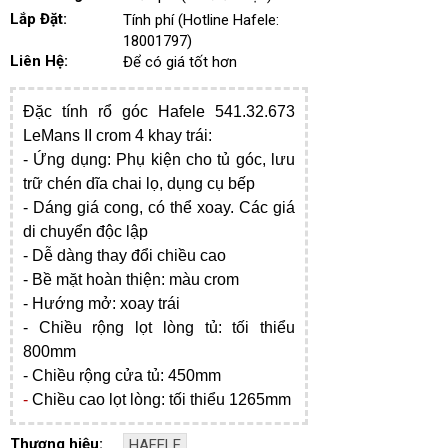
Lắp Đặt:
Tính phí (Hotline Hafele:
18001797)
Liên Hệ:
Để có giá tốt hơn
Đặc tính rổ góc Hafele 541.32.673
LeMans II crom 4 khay trái:
- ​Ứng dụng: Phụ kiện cho tủ góc, lưu
trữ chén dĩa chai lọ, dụng cụ bếp
- Dáng giá cong, có thể xoay. Các giá
di chuyển độc lập
- Dễ dàng thay đổi chiều cao
- Bề mặt hoàn thiện: màu crom
- Hướng mở: xoay
trái
-
Chiều rộng lọt lòng tủ: tối thiểu
800mm
-
Chiều rộng cửa tủ: 450mm
-
Chiều cao lọt lòng: tối thiểu 1265mm
Thương hiệu:
HAFELE