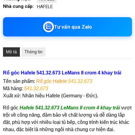
Nhà cung cấp:
HAFELE
Tư vấn qua Zalo
Mô tả
Thông tin
Rổ góc Hafele 541.32.673 LeMans II crom 4 khay trái
Tên sản phẩm:
R
ổ góc
Hafele
541.32.673
Mã hàng
:
541.32.673
Xuất xứ: Nhãn hiệu Hafele (Germany - Đức).
Rổ góc
Hafele
541.32.673 LeMans II crom 4 khay trái
vượt
trội về công năng, đảm bảo về chất lượng và dễ dàng lắp
đặt, phù hợp với nhiều loại tủ bếp, công trình kiến trúc khác
nhau, đặc biệt là những ngôi nhà chung cư hiện đại.