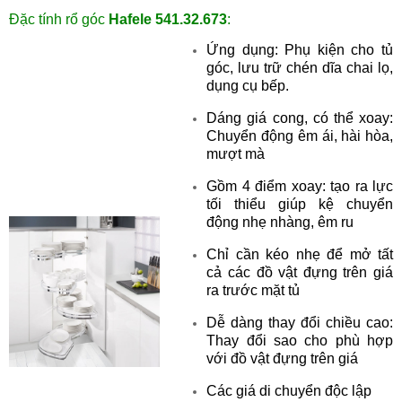
Đặc tính r
ổ góc
Hafele
541.32.673
:
Ứng dụng: Phụ kiện cho tủ
góc, lưu trữ chén dĩa chai lọ,
dụng cụ bếp.
Dáng giá cong, có thể xoay:
Chuyển động êm ái, hài hòa,
mượt mà
Gồm 4 điểm xoay: tạo ra lực
tối thiểu giúp kệ chuyển
động nhẹ nhàng, êm ru
Chỉ cần kéo nhẹ để mở tất
cả các đồ vật đựng trên giá
ra trước mặt tủ
Dễ dàng thay đổi chiều cao:
Thay đổi sao cho phù hợp
với đồ vật đựng trên giá
Các giá di chuyển độc lập