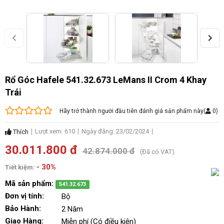
Rổ Góc Hafele 541.32.673 LeMans II Crom 4 Khay
Trái
Hãy trở thành người đầu tiên đánh giá sản phẩm này
(
0
)
Lượt xem: 610
Ngày đăng: 23/02/2024
Thích
30.011.800 đ
42.874.000 đ
(Đã có VAT)
- 30%
Tiết kiệm:
Mã sản phẩm:
541.32.673
Đơn vị tính:
Bộ
Bảo Hành:
2 Năm
Giao Hàng:
Miễn phí (Có điều kiện)