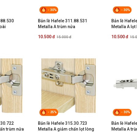
- 30%
- 30%
.88.530
Bản lề Hafele 311.88.531
Bản lề Hafel
oài
Metalla A trùm nửa
Metalla A lọt
10.500 đ
10.500 đ
15.000 đ
15.
- 25%
- 30%
.30.722
Bản lề Hafele 315.30.723
Bản lề Hafel
hấn trùm nửa
Metalla A giảm chấn lọt lòng
Metalla A tr
95°