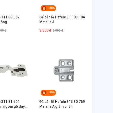
- 30%
e 311.88.532
Đế bản lề Hafele 311.03.104
 lòng
Metalla A
3.500 đ
000 đ
5.000 đ
- 30%
e 311.81.504
Đế bản lề Hafele 315.30.769
ùm ngoài gỗ dày
Metalla A giảm chấn