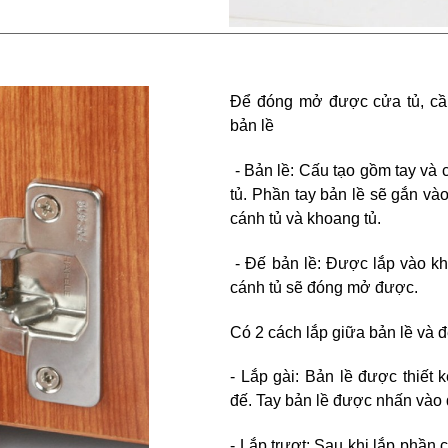
Để đóng mở được cửa tủ, cần
bản lề
- Bản lề: Cấu tạo gồm tay và 
tủ. Phần tay bản lề sẽ gắn vào
cánh tủ và khoang tủ.
- Đế bản lề: Được lắp vào kho
cánh tủ sẽ đóng mở được.
Có 2 cách lắp giữa bản lề và đế
- Lắp gài: Bản lề được thiết
đế. Tay bản lề được nhấn vào 
- Lắp trượt: Sau khi lắp phần 