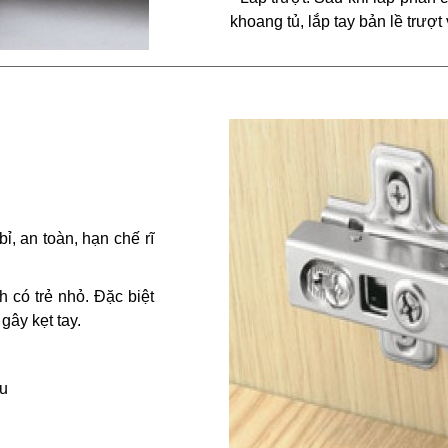
khoang tủ, lắp tay bản lề trượt v
ỉ, an toàn, hạn chế rĩ
h có trẻ nhỏ. Đặc biệt
gây kẹt tay.
au