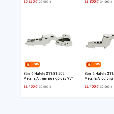
20.250 đ
23.800 đ
27.000 đ
34.000 đ
- 30%
- 30%
Bản lề Hafele 311.81.505
Bản lề Hafele 311
Metalla A trùm nửa gỗ dày 95°
Metalla A lọt lòng
22.400 đ
22.400 đ
32.000 đ
32.000 đ