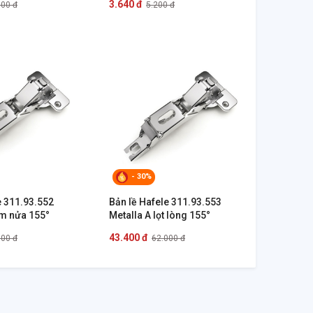
3.640 đ
000 đ
5.200 đ
- 30%
e 311.93.552
Bản lề Hafele 311.93.553
ùm nửa 155°
Metalla A lọt lòng 155°
43.400 đ
000 đ
62.000 đ