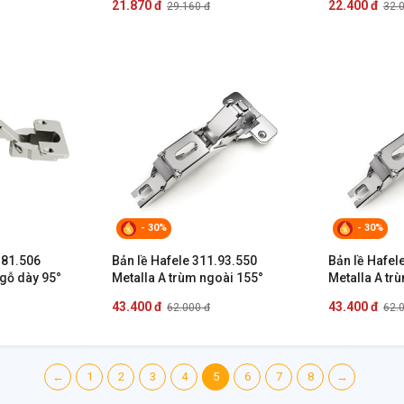
21.870 đ
22.400 đ
29.160 đ
32.
- 30%
- 30%
.81.506
Bản lề Hafele 311.93.550
Bản lề Hafel
 gỗ dày 95°
Metalla A trùm ngoài 155°
Metalla A tr
43.400 đ
43.400 đ
62.000 đ
62.
←
1
2
3
4
5
6
7
8
→