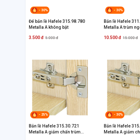
- 30%
- 30%
Đế bản lề Hafele 315.98.780
Bản lề Hafele 311
Metalla A không bật
Metalla A trùm ng
3.500 đ
10.500 đ
5.000 đ
15.000 đ
- 25%
- 30%
Bản lề Hafele 315.30.721
Bản lề Hafele 315
Metalla A giảm chấn trùm
Metalla A giảm c
ngoài